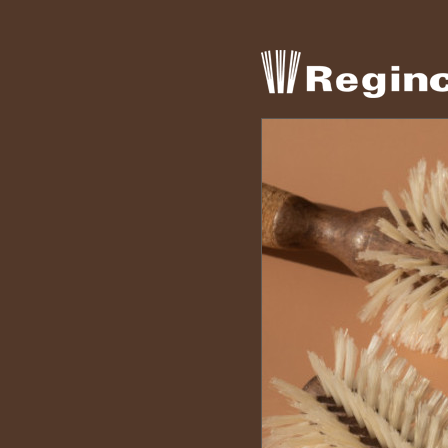
Español
English
1
2
3